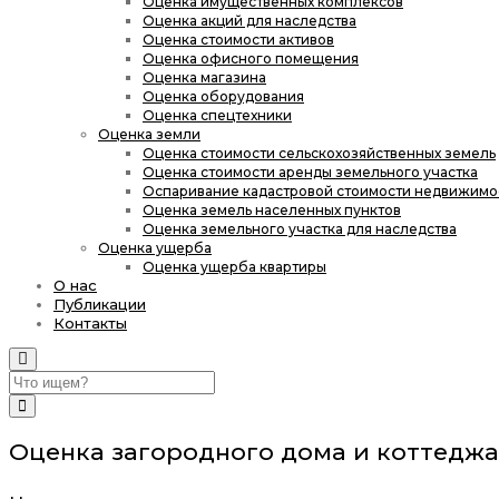
Оценка имущественных комплексов
Оценка акций для наследства
Оценка стоимости активов
Оценка офисного помещения
Оценка магазина
Оценка оборудования
Оценка спецтехники
Оценка земли
Оценка стоимости сельскохозяйственных земель
Оценка стоимости аренды земельного участка
Оспаривание кадастровой стоимости недвижимо
Оценка земель населенных пунктов
Оценка земельного участка для наследства
Оценка ущерба
Оценка ущерба квартиры
О нас
Публикации
Контакты
Search
Toggle
navigation
Оценка загородного дома и коттеджа