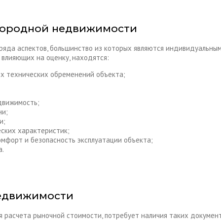
городной недвижимости
ряда аспектов, большинство из которых являются индивидуальны
 влияющих на оценку, находятся:
ых технических обременений объекта;
движимость;
ни;
и;
еских характеристик;
омфорт и безопасность эксплуатации объекта;
а.
недвижимости
 расчета рыночной стоимости, потребует наличия таких документ