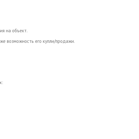
я на объект.
кже возможность его купли/продажи.
х: