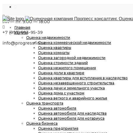
Пн — пт: 9:00 — 18:00
Close
Главная
top
+7 (993) 993-95-39
bar
Услуги
Оценка недвижимости
info@progressfin.ru
Оценка коммерческой недвижимости
Оценка квартиры
Оценка комнаты
Оценка загородной недвижимости
Оценка стоимости зданий
Оценка нежилого помещения
Оценка доли в квартире
Оценка квартиры для вступления в наследство
Оценка незавершенного строительства
Оценка дачи и земельного участка
Оценка дома с участком
Оценка ветхого и аварийного жилья
Оценка транспорта
Оценка автомобиля
Оценка автомобиля для наследства
Оценка автомобиля для нотариуса
Оценка бизнеса
Оценка предприятия