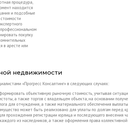
ртная процедура,
момент находится
дания и подсобные
 стоимости
экспертного
м профессиональном
анировать покупку
сомнительных
я в аресте или
дной недвижимости
иалистами «Прогресс Консалтинг» в следующих случаях:
сформировать объективную рыночную стоимость, учитывая ситуаци
стоты, а также торгов с владельцем объекта, на основании получ
лога для отчуждения, а также материального обеспечения выплат
имущество может быть реализовано для уплаты по долгам перед 
ля прохождения регистрации юрлица и последующего внесения ча
 каждого из наследников, а также оформления права коллективной